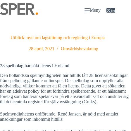
Hoppa
till
Meny
innehåll
Utblick: nytt om lagstiftning och reglering i Europa
28 april, 2021
Omvärldsbevakning
28 spelbolag har sökt licens i Holland
Den holländska spelmyndigheten har hittills fått 28 licensansökningar
från spelbolag gällande onlinespel. De spelbolag som uppfyller alla
nödvändiga villkor kommer att få en licens. Detta givet att sökanden
har en adekvat policy för att förhindra spelberoende, är ett hälsosamt
företag som hanterar spelansvar på ett ansvarsfullt sätt och ansluter sig
till det centrala registret för självavstängning (Cruks).
Spelmyndighetens ordförande, René Jansen, är nöjd med antalet
ansökningar som inkommit hittills: