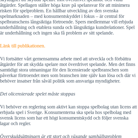
åtgärder. Spellagen ställer höga krav på spelansvar för att minimera
risken för spelproblem. En hållbar utveckling av den svenska
spelmarknaden – med konsumentskyddet i fokus – är central för
spelbranschens långsiktiga förtroende. Spers medlemmar vill erbjuda
underhållning och etablera sunda och långsiktiga kundrelationer. Spel
är underhållning och ingen ska få problem av sitt spelande.
Länk till publikationen.
Vi fortsätter vårt gemensamma arbete med att utveckla och förbättra
åtgärder för att skydda spelare mot överdrivet spelande. Men det finns
samtidigt stora utmaningar för den licensierade spelbranschen som
påverkar förtroendet men som branschen inte själv kan lösa och där vi
behöver insatser från såväl politik som ansvariga myndigheter.
Det olicensierade spelet måste stoppas
Vi behöver en reglering som aktivt kan stoppa spelbolag utan licens att
erbjuda spel i Sverige. Konsumenterna ska spela hos spelbolag med
svensk licens som har ett högt konsumentskydd och följer svenska
lagar och regler.
Överskuldsättningen är ett stort och växande samhällsproblem