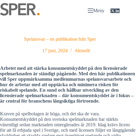
Hoppa
till
Meny
innehåll
Spelansvar – en publikation från Sper
17 juni, 2024
Aktuellt
Arbetet med att stärka konsumentskyddet på den licensierade
spelmarknaden är ständigt pågående. Med den här publikationen
vill Sper uppmärksamma medlemmarnas spelansvarsarbete och
hur de arbetar med att upptäcka och minimera risken för
riskabelt spelande. En sund och hållbar utveckling av den
licensierade spelmarknaden – där konsumentskyddet är i fokus –
är central för branschens långsiktiga förtroende.
Kraven på spelbolagen är höga, och det ska de vara.
Konsumentskyddet på den svenska spelmarknaden har stärkts
väsentligt sedan marknaden omreglerades år 2019. Idag krävs licens
för att få erbjuda spel i Sverige, och med licensen följer en långtgående
skyldighet att skydda spelare mot överdrivet spelande och vidta